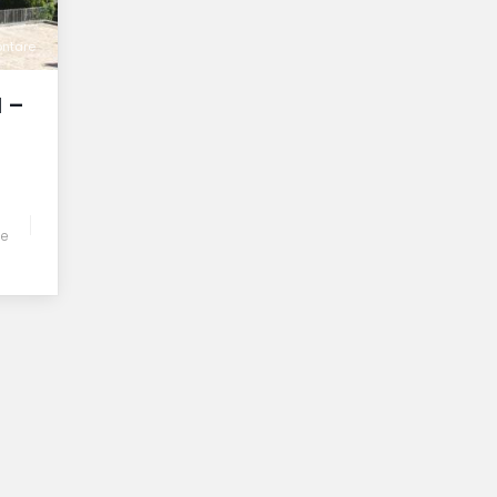
ontare
 –
ne