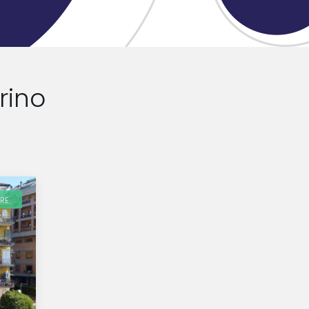
rino
RE