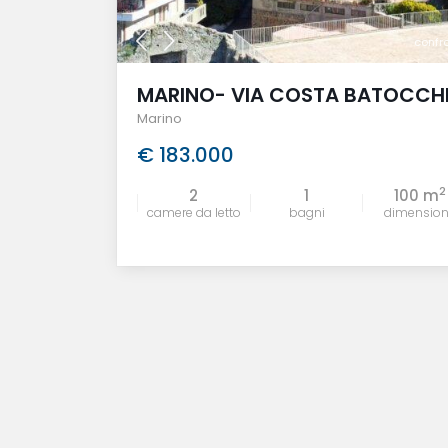
confr
MARINO- VIA COSTA BATOCCHI
Marino
€ 183.000
2
2
1
100 m
camere da letto
bagni
dimensio