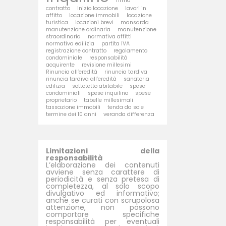
firma
contratto
inizio locazione
lavori in
affitto
locazione immobili
locazione
turistica
locazioni brevi
mansarda
manutenzione ordinaria
manutenzione
straordinaria
normativa affitti
normativa edilizia
partita IVA
registrazione contratto
regolamento
condominiale
responsabilità
acquirente
revisione millesimi
Rinuncia all’eredità
rinuncia tardiva
rinuncia tardiva all’eredità
sanatoria
edilizia
sottotetto abitabile
spese
condominiali
spese inquilino
spese
proprietario
tabelle millesimali
tassazione immobili
tenda da sole
termine dei 10 anni
veranda differenza
Limitazioni della
responsabilità
L’elaborazione dei contenuti
avviene senza carattere di
periodicità e senza pretesa di
completezza, al solo scopo
divulgativo ed informativo;
anche se curati con scrupolosa
attenzione, non possono
comportare specifiche
responsabilità per eventuali