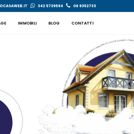
OCASAWEB.IT
342 5739594
06 9352733
AGE
IMMOBILI
BLOG
CONTATTI