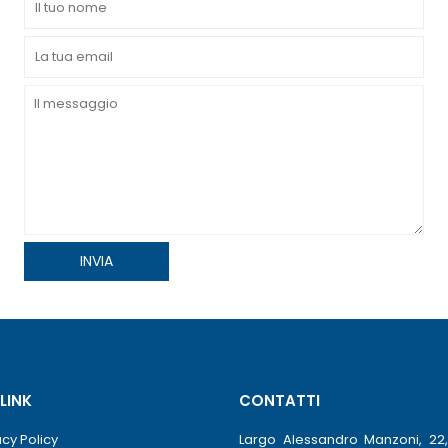
 LINK
CONTATTI
acy Policy
Largo Alessandro Manzoni, 22