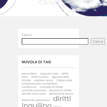
Cerca
Cerca
NUVOLA DI TAG
abusi edilizi
acquisto casa
affitti
brevi
affitti turistici
Agenzia delle
Entrate
cedolare secca
Codice civile
compravendita immobiliare
condominio
contratto di affitto
contratto locazione
decorrenza affitto
decreto salva casa
demolizione abuso
diritti
difformità urbanistica
inquilino