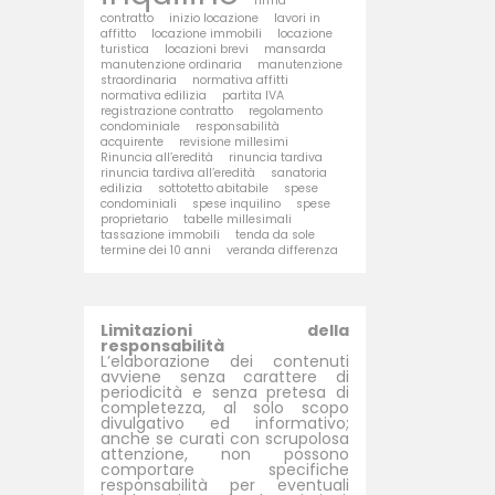
firma
contratto
inizio locazione
lavori in
affitto
locazione immobili
locazione
turistica
locazioni brevi
mansarda
manutenzione ordinaria
manutenzione
straordinaria
normativa affitti
normativa edilizia
partita IVA
registrazione contratto
regolamento
condominiale
responsabilità
acquirente
revisione millesimi
Rinuncia all’eredità
rinuncia tardiva
rinuncia tardiva all’eredità
sanatoria
edilizia
sottotetto abitabile
spese
condominiali
spese inquilino
spese
proprietario
tabelle millesimali
tassazione immobili
tenda da sole
termine dei 10 anni
veranda differenza
Limitazioni della
responsabilità
L’elaborazione dei contenuti
avviene senza carattere di
periodicità e senza pretesa di
completezza, al solo scopo
divulgativo ed informativo;
anche se curati con scrupolosa
attenzione, non possono
comportare specifiche
responsabilità per eventuali