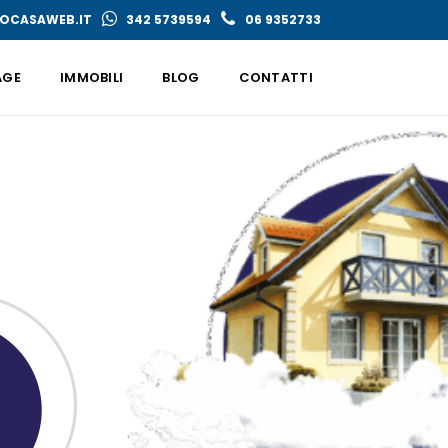
OCASAWEB.IT
342 5739594
06 9352733
AGE
IMMOBILI
BLOG
CONTATTI