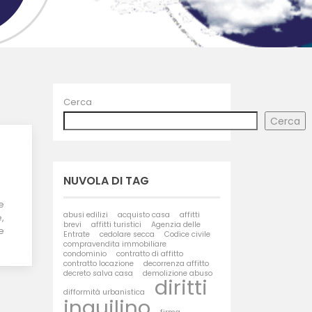
Cerca
Cerca
NUVOLA DI TAG
e
abusi edilizi
acquisto casa
affitti
,
brevi
affitti turistici
Agenzia delle
e
Entrate
cedolare secca
Codice civile
compravendita immobiliare
condominio
contratto di affitto
contratto locazione
decorrenza affitto
decreto salva casa
demolizione abuso
diritti
difformità urbanistica
inquilino