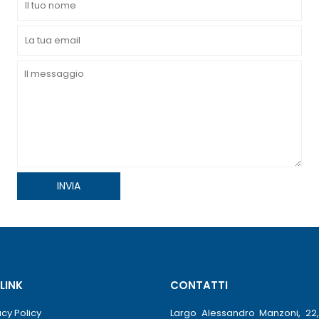
 LINK
CONTATTI
acy Policy
Largo Alessandro Manzoni, 22