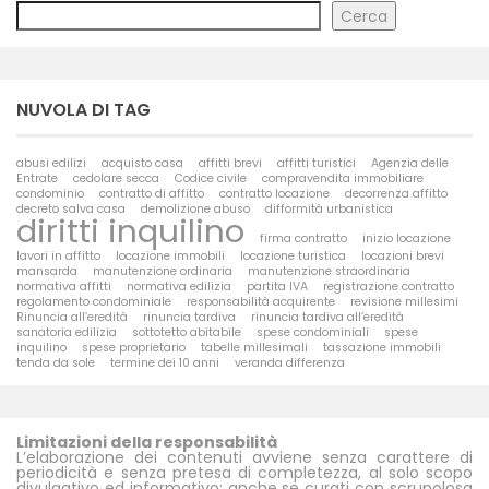
Cerca
NUVOLA DI TAG
abusi edilizi
acquisto casa
affitti brevi
affitti turistici
Agenzia delle
Entrate
cedolare secca
Codice civile
compravendita immobiliare
condominio
contratto di affitto
contratto locazione
decorrenza affitto
decreto salva casa
demolizione abuso
difformità urbanistica
diritti inquilino
firma contratto
inizio locazione
lavori in affitto
locazione immobili
locazione turistica
locazioni brevi
mansarda
manutenzione ordinaria
manutenzione straordinaria
normativa affitti
normativa edilizia
partita IVA
registrazione contratto
regolamento condominiale
responsabilità acquirente
revisione millesimi
Rinuncia all’eredità
rinuncia tardiva
rinuncia tardiva all’eredità
sanatoria edilizia
sottotetto abitabile
spese condominiali
spese
inquilino
spese proprietario
tabelle millesimali
tassazione immobili
tenda da sole
termine dei 10 anni
veranda differenza
Limitazioni della responsabilità
L’elaborazione dei contenuti avviene senza carattere di
periodicità e senza pretesa di completezza, al solo scopo
divulgativo ed informativo; anche se curati con scrupolosa