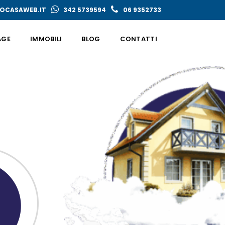
OCASAWEB.IT
342 5739594
06 9352733
AGE
IMMOBILI
BLOG
CONTATTI