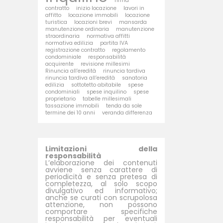
firma
contratto
inizio locazione
lavori in
affitto
locazione immobili
locazione
turistica
locazioni brevi
mansarda
manutenzione ordinaria
manutenzione
straordinaria
normativa affitti
normativa edilizia
partita IVA
registrazione contratto
regolamento
condominiale
responsabilità
acquirente
revisione millesimi
Rinuncia all’eredità
rinuncia tardiva
rinuncia tardiva all’eredità
sanatoria
edilizia
sottotetto abitabile
spese
condominiali
spese inquilino
spese
proprietario
tabelle millesimali
tassazione immobili
tenda da sole
termine dei 10 anni
veranda differenza
Limitazioni della
responsabilità
L’elaborazione dei contenuti
avviene senza carattere di
periodicità e senza pretesa di
completezza, al solo scopo
divulgativo ed informativo;
anche se curati con scrupolosa
attenzione, non possono
comportare specifiche
responsabilità per eventuali