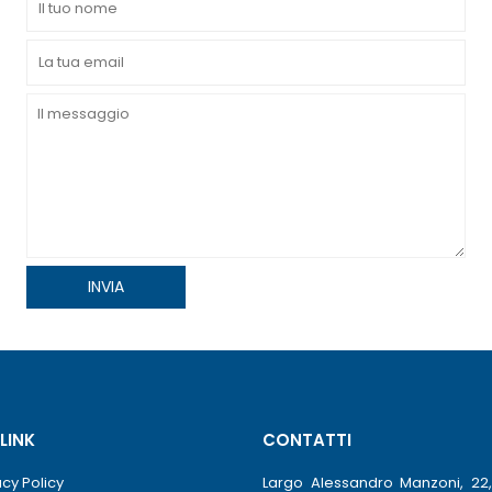
 LINK
CONTATTI
acy Policy
Largo Alessandro Manzoni, 22