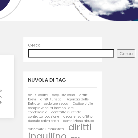
Cerca
Cerca
NUVOLA DI TAG
e
abusi edilizi
acquisto casa
affitti
,
brevi
affitti turistici
Agenzia delle
e
Entrate
cedolare secca
Codice civile
compravendita immobiliare
condominio
contratto di affitto
contratto locazione
decorrenza affitto
decreto salva casa
demolizione abuso
diritti
difformità urbanistica
inquilino