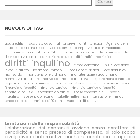
Cerca
NUVOLA DI TAG
abusi edilizi
acquisto casa
affitti brevi
affitti turistici
Agenzia delle
Entrate
cedolare secca
Codice civile
compravendita immobiliare
condominio
contratto di affitto
contratto locazione
decorrenza affitto
decreto salva casa
demolizione abuso
difformità urbanistica
diritti inquilino
firma contratto
inizio locazione
lavori in affitto
locazione immobili
locazione turistica
locazioni brevi
mansarda
manutenzione ordinaria
manutenzione straordinaria
normativa affitti
normativa edilizia
partita IVA
registrazione contratto
regolamento condominiale
responsabilità acquirente
revisione millesimi
Rinuncia all’eredità
rinuncia tardiva
rinuncia tardiva all’eredità
sanatoria edilizia
sottotetto abitabile
spese condominiali
spese
inquilino
spese proprietario
tabelle millesimali
tassazione immobili
tenda da sole
termine dei 10 anni
veranda differenza
Limitazioni della responsabilità
L’elaborazione dei contenuti avviene senza carattere di
periodicità e senza pretesa di completezza, al solo scopo
divulgativo ed informativo; anche se curati con scrupolosa