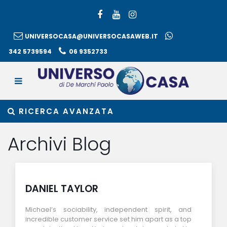
UNIVERSOCASA@UNIVERSOCASAWEB.IT
342 5739594
06 9352733
RICERCA AVANZATA
Archivi Blog
DANIEL TAYLOR
Michael’s sociability, independent spirit, and
incredible customer service set him apart as a top